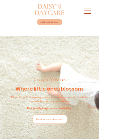
Vrijblijvend inschrijven
Daisy's Daycare
Where little ones blossom
Kleinschalige kinderopvang in Amsterdam, waar persoonlijke aandacht,
rust en liefdevolle zorg centraal staan
Kom gezellig langs voor een rondleiding
Maak nu een afspraak