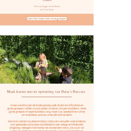
Hier verzorgen we kinderen
van 2 tot 4 jaar
Lees hier meer over onze groepen
Maak kennis met de oprichting van Daisy's Daycare
In een wereld waar de kinderopvang vaak draait om efficiëntie en
grote groepen, wilden wij iets anders creëren, iets persoonlijkers. Geen
grote groepen of onpersoonlijke zorg, maar rust,
aandacht en ruimte
om te bloeien, precies zoals elk kind verdient.
Met trots starten wij daarom Daisy’s Daycare: een plek waar kinderen
zich spelenderwijs kunnen ontwikkelen in een veilige en liefdevolle
omgeving. Gelegen in het hartje van Amsterdam West, zijn wij er om