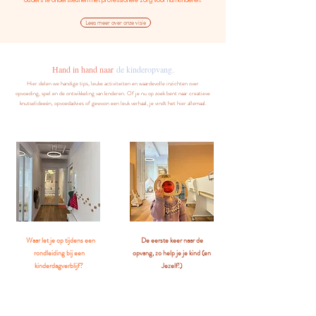
ouders te ondersteunen met professionele zorg voor hun kinderen.
Lees meer over onze visie
Hand in hand naar
de kinderopvang.
Hier delen we handige tips, leuke activiteiten en waardevolle inzichten over
opvoeding, spel en de ontwikkeling van kinderen. Of je nu op zoek bent naar creatieve
knutselideeën, opvoedadvies of gewoon een leuk verhaal, je vindt het hier allemaal.
Waar let je op tijdens een
De eerste keer naar de
rondleiding bij een
opvang, zo help je je kind (en
kinderdagverblijf?
Jezelf!)
Een rondleiding helpt je de sfeer te
​Bereid je goed voor, praat erover en
proeven en te zien of de opvang
blijf ontspannen. Voor je het weet,
past. Volg je gevoel, jij weet wat
zwaait je kindje je lachend uit!