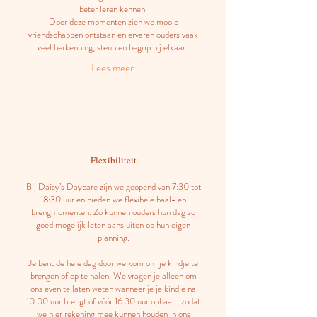
beter leren kennen.
Door deze momenten zien we mooie
vriendschappen ontstaan en ervaren ouders vaak
veel herkenning, steun en begrip bij elkaar.
Lees
meer
Flexibiliteit
Bij Daisy’s Daycare zijn we geopend van 7:30 tot
18:30 uur en bieden we flexibele haal- en
brengmomenten. Zo kunnen ouders hun dag zo
goed mogelijk laten aansluiten op hun eigen
planning.
Je bent de hele dag door welkom om je kindje te
brengen of op te halen. We vragen je alleen om
ons even te laten weten wanneer je je kindje na
10:00 uur brengt of vóór 16:30 uur ophaalt, zodat
we hier rekening mee kunnen houden in ons