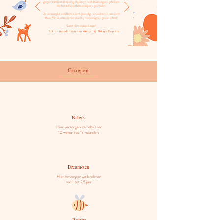
gingen starten met opvang. Bij Daisy's hebben ze zo goed geholpen
dat het zelfs een betere slaper is geworden.
De persoonlijke aandacht is echt geweldig, het voelt er als een warm
thuis. Mijn kind laat ik hier elke dag met een goed gevoel achter.
Super blij met deze keuze!
Lotte - moeder van een kindje bij Daisy's Daycare
Groepen
Baby's
Hier verzorgen we baby's van
10 weken tot 18 maanden
Dreumesen
Hier verzorgen we kinderen
van 1 tot 2,5 jaar
Peuters