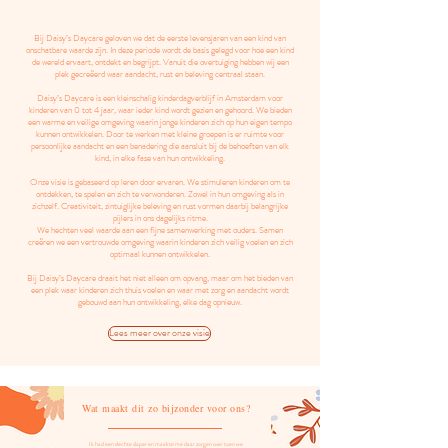
Bij Daisy’s Daycare geloven we dat de eerste levensjaren van een kind van
onschatbare waarde zijn. In deze periode wordt de basis gelegd voor hoe een kind
de wereld ervaart, ontdekt en begrijpt. Vanuit die overtuiging hebben wij een
plek gecreëerd waar aandacht, rust en beleving centraal staan.
Daisy’s Daycare is een kleinschalig kinderdagverblijf in Amsterdam voor
kinderen van 0 tot 4 jaar, waar ieder kind wordt gezien en gehoord. We bieden
een warme en veilige omgeving waarin jonge kinderen zich op hun eigen tempo
kunnen ontwikkelen. Door te werken met kleine groepen is er ruimte voor
persoonlijke aandacht en een benadering die aansluit bij de behoeften van elk
kind, in elke fase van hun ontwikkeling.
Onze visie is gebaseerd op leren door ervaren. We stimuleren kinderen om te
ontdekken, te spelen en zich te verwonderen. Zowel in hun omgeving als in
zichzelf. Creativiteit, zintuiglijke beleving en rust vormen daarbij belangrijke
pijlers in ons dagelijks ritme.
We hechten veel waarde aan een fijne samenwerking met ouders. Samen
creëren we een vertrouwde omgeving waarin kinderen zich veilig voelen en zich
optimaal kunnen ontwikkelen.
Bij Daisy’s Daycare draait het niet alleen om opvang, maar om het bieden van
een plek waar kinderen zich thuis voelen en waar met zorg en aandacht wordt
gebouwd aan hun ontwikkeling, elke dag
opnieuw.
Lees meer over onze visie
Wat maakt dit zo bijzonder voor ons?
Ik had een slechte slaper en maakte me daar zorgen over toen we