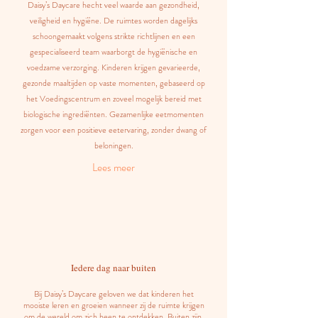
Daisy’s Daycare hecht veel waarde aan gezondheid,
veiligheid en hygiëne. De ruimtes worden dagelijks
schoongemaakt volgens strikte richtlijnen en een
gespecialiseerd team waarborgt de hygiënische en
voedzame verzorging. Kinderen krijgen gevarieerde,
gezonde maaltijden op vaste momenten, gebaseerd op
het Voedingscentrum en zoveel mogelijk bereid met
biologische ingrediënten. Gezamenlijke eetmomenten
zorgen voor een positieve eetervaring, zonder dwang of
beloningen.
Lees meer
Iedere dag naar buiten
Bij Daisy’s Daycare geloven we dat kinderen het
mooiste leren en groeien wanneer zij de ruimte krijgen
om de wereld om zich heen te ontdekken. Buiten zijn,