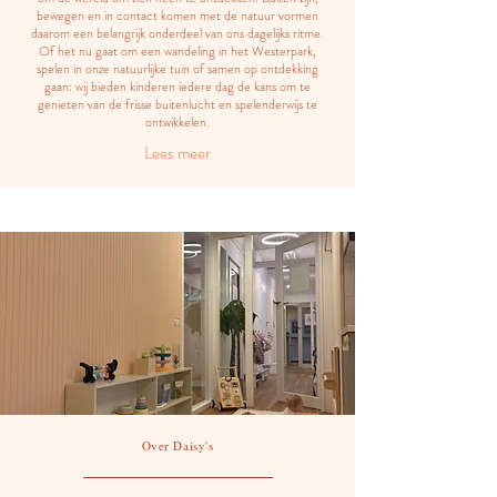
bewegen en in contact komen met de natuur vormen
daarom een belangrijk onderdeel van ons dagelijks ritme.
Of het nu gaat om een wandeling in het Westerpark,
spelen in onze natuurlijke tuin of samen op ontdekking
gaan: wij bieden kinderen iedere dag de kans om te
genieten van de frisse buitenlucht en spelenderwijs te
ontwikkelen.
Lees meer
Over Daisy's